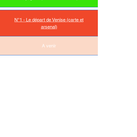
N°1 - Le départ de Venise (carte et
arsenal)
A venir