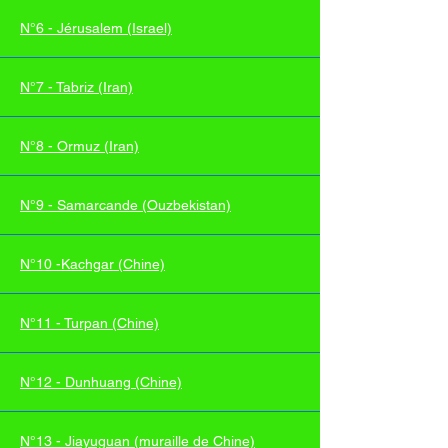
N°6 - Jérusalem (Israel)
N°7 - Tabriz (Iran)
N°8 - Ormuz (Iran)
N°9 - Samarcande (Ouzbekistan)
N°10 -Kachgar (Chine)
N°11 - Turpan (Chine)
N°12 - Dunhuang (Chine)
N°13 - Jiayuguan (muraille de Chine)