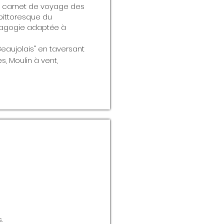
un carnet de voyage des
 pittoresque du
dagogie adaptée à
eaujolais" en taversant
, Moulin à vent,
.