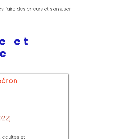
es, faire des erreurs et s’amuser.
e et
ge
béron
022)
 adultes et